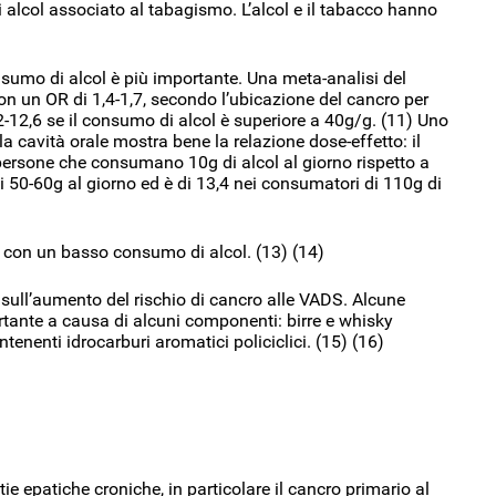
alcol associato al tabagismo. L’alcol e il tabacco hanno
onsumo di alcol è più importante. Una meta-analisi del
n un OR di 1,4-1,7, secondo l’ubicazione del cancro per
2-12,6 se il consumo di alcol è superiore a 40g/g. (11) Uno
la cavità orale mostra bene la relazione dose-effetto: il
 persone che consumano 10g di alcol al giorno rispetto a
di 50-60g al giorno ed è di 13,4 nei consumatori di 110g di
he con un basso consumo di alcol. (13) (14)
 sull’aumento del rischio di cancro alle VADS. Alcune
tante a causa di alcuni componenti: birre e whisky
enenti idrocarburi aromatici policiclici. (15) (16)
tie epatiche croniche, in particolare il cancro primario al