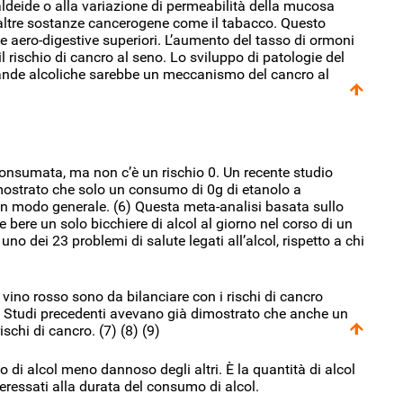
aldeide o alla variazione di permeabilità della mucosa
i altre sostanze cancerogene come il tabacco. Questo
vie aero-digestive superiori. L’aumento del tasso di ormoni
l rischio di cancro al seno. Lo sviluppo di patologie del
evande alcoliche sarebbe un meccanismo del cancro al
consumata, ma non c’è un rischio 0. Un recente studio
ostrato che solo un consumo di 0g di etanolo a
 in modo generale. (6) Questa meta-analisi basata sullo
e bere un solo bicchiere di alcol al giorno nel corso di un
no dei 23 problemi di salute legati all’alcol, rispetto a chi
vino rosso sono da bilanciare con i rischi di cancro
no. Studi precedenti avevano già dimostrato che anche un
chi di cancro. (7) (8) (9)
 di alcol meno dannoso degli altri. È la quantità di alcol
ressati alla durata del consumo di alcol.