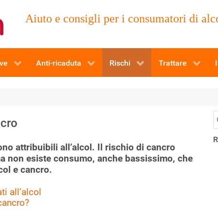
Aiuto e consigli per i consumatori di alco
eve
Anti-ricaduta
Rischi
Trattare
I
C
ncro
R
attribuibili all’alcol. Il rischio di cancro
ma non esiste consumo, anche bassissimo, che
lcol e cancro
.
i all’alcol
 cancro?