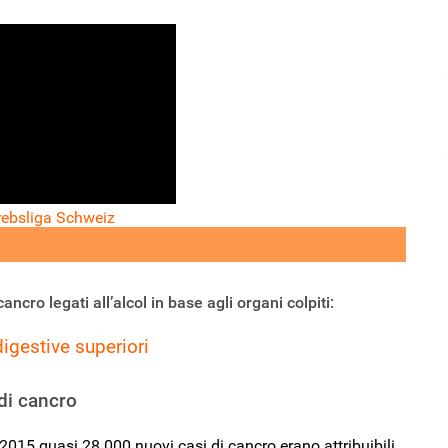
rebsliga Schweiz
ancro legati all’alcol in base agli organi colpiti:
digestive superiori
di cancro
2015 quasi 28.000 nuovi casi di cancro erano attribuibili