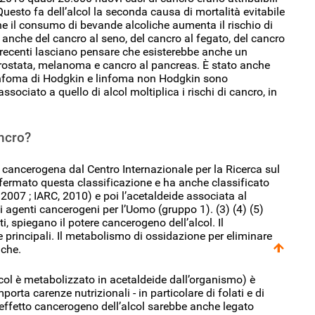
Questo fa dell’alcol la seconda causa di mortalità evitabile
he il consumo di bevande alcoliche aumenta il rischio di
 anche del cancro al seno, del cancro al fegato, del cancro
i recenti lasciano pensare che esisterebbe anche un
prostata, melanoma e cancro al pancreas. È stato anche
 linfoma di Hodgkin e linfoma non Hodgkin sono
sociato a quello di alcol moltiplica i rischi di cancro, in
ancro?
 cancerogena dal Centro Internazionale per la Ricerca sul
nfermato questa classificazione e ha anche classificato
2007 ; IARC, 2010) e poi l’acetaldeide associata al
i agenti cancerogeni per l’Uomo (gruppo 1). (3) (4) (5)
, spiegano il potere cancerogeno dell’alcol. Il
 principali. Il metabolismo di ossidazione per eliminare
iche.
’alcol è metabolizzato in acetaldeide dall’organismo) è
orta carenze nutrizionali - in particolare di folati e di
L’effetto cancerogeno dell’alcol sarebbe anche legato