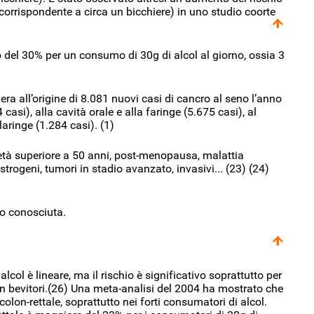
orrispondente a circa un bicchiere) in uno studio coorte
 del 30% per un consumo di 30g di alcol al giorno, ossia 3
era all’origine di 8.081 nuovi casi di cancro al seno l’anno
casi), alla cavità orale e alla faringe (5.675 casi), al
laringe (1.284 casi). (1)
e: età superiore a 50 anni, post-menopausa, malattia
strogeni, tumori in stadio avanzato, invasivi... (23) (24)
co conosciuta.
lcol è lineare, ma il rischio è significativo soprattutto per
on bevitori.(26) Una meta-analisi del 2004 ha mostrato che
olon-rettale, soprattutto nei forti consumatori di alcol.