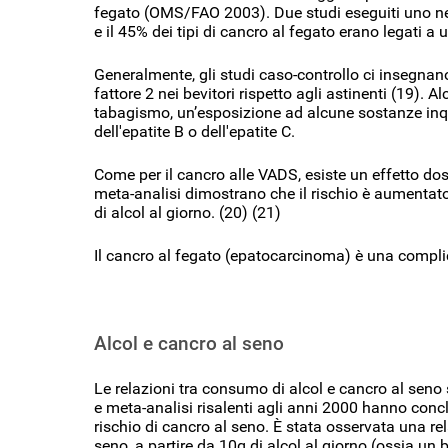
fegato (OMS/FAO 2003). Due studi eseguiti uno negli
e il 45% dei tipi di cancro al fegato erano legati a
Generalmente, gli studi caso-controllo ci insegnano
fattore 2 nei bevitori rispetto agli astinenti (19). Al
tabagismo, un’esposizione ad alcune sostanze inqui
dell'epatite B o dell'epatite C.
Come per il cancro alle VADS, esiste un effetto do
meta-analisi dimostrano che il rischio è aumentato 
di alcol al giorno. (20) (21)
Il cancro al fegato (epatocarcinoma) è una complica
Alcol e cancro al seno
Le relazioni tra consumo di alcol e cancro al sen
e meta-analisi risalenti agli anni 2000 hanno conc
rischio di cancro al seno. È stata osservata una rel
seno, a partire da 10g di alcol al giorno (ossia un 