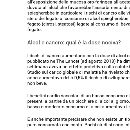
all’esposizione della mucosa oro-faringea all’acet
dovuta all’alcol che favorirebbe l’assorbimento d
spiegherebbe in particolare i rischi di cancro alle 
steroidei legato al consumo di alcol spiegherebbe i
fegato (cirrosi, steatosi) legate al consumo di b
fegato.
Alcol e cancro: qual è la dose nociva?
I rischi di cancro aumentano con la dose di alcol 
pubblicato ne The Lancet (ad agosto 2018) ha dim
settimana aveva un effetto protettivo sulla salute
Studio sul carico globale di malattia ha rivelato ch
anno aumentava dello 0,5% il rischio di sviluppare u
non beve.
I benefici cardio-vascolari di un basso consumo di 
presenti a partire da un bicchiere di alcol al gior
basso o moderato consumo di alcol aumentava i ris
È anche importante precisare che non esiste un tipo
puro consumata che conta. Pochi studi si sono inte