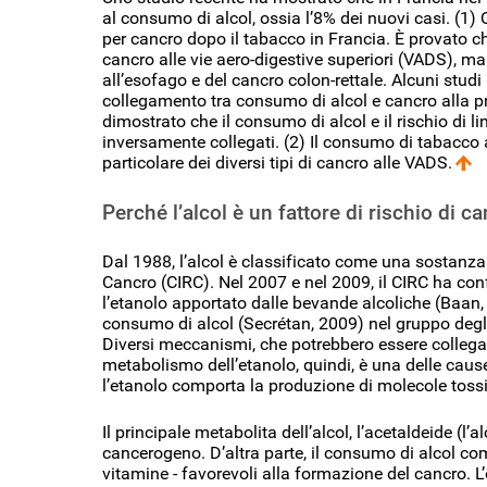
al consumo di alcol, ossia l’8% dei nuovi casi. (1) 
per cancro dopo il tabacco in Francia. È provato c
cancro alle vie aero-digestive superiori (VADS), ma
all’esofago e del cancro colon-rettale. Alcuni stud
collegamento tra consumo di alcol e cancro alla 
dimostrato che il consumo di alcol e il rischio di
inversamente collegati. (2) Il consumo di tabacco as
particolare dei diversi tipi di cancro alle VADS.
Perché l’alcol è un fattore di rischio di c
Dal 1988, l’alcol è classificato come una sostanza
Cancro (CIRC). Nel 2007 e nel 2009, il CIRC ha co
l’etanolo apportato dalle bevande alcoliche (Baan, 
consumo di alcol (Secrétan, 2009) nel gruppo degl
Diversi meccanismi, che potrebbero essere collegati
metabolismo dell’etanolo, quindi, è una delle cause
l’etanolo comporta la produzione di molecole toss
Il principale metabolita dell’alcol, l’acetaldeide (l
cancerogeno. D’altra parte, il consumo di alcol comp
vitamine - favorevoli alla formazione del cancro. 