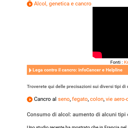
Alcol, genetica e cancro
Fonti :
K
Lega contro il cancro: infoCancer e Helpline
Troverete qui delle precisazioni sui diversi tipi di c
Cancro al
seno
fegato
colon
vie aero-
,
,
,
Consumo di alcol: aumento di alcuni tipi 
Uno studio recente ha mostrato che in Francia nel 