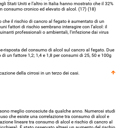
 Stati Uniti e l’altro in Italia hanno mostrato che il 32%
 un consumo cronico ed elevato di alcol. (17) (18)
 che il rischio di cancro al fegato è aumentato di un
cuni fattori di rischio sembrano interagire con l’alcol: il
nanti professionali o ambientali, l'infezione dai virus
se-risposta del consumo di alcol sul cancro al fegato. Due
di un fattore 1,2; 1,4 e 1,8 per consumi di 25, 50 e 100g
zione della cirrosi in un terzo dei casi.
o sono meglio conosciute da qualche anno. Numerosi studi
luso che esiste una correlazione tra consumo di alcol e
azione lineare tra consumo di alcol e rischio di cancro al
bicchiere). È stato osservato altresì un aumento del rischio