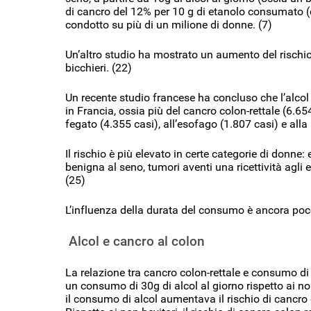
di cancro del 12% per 10 g di etanolo consumato (c
condotto su più di un milione di donne. (7)
Un’altro studio ha mostrato un aumento del rischio
bicchieri. (22)
Un recente studio francese ha concluso che l’alcol 
in Francia, ossia più del cancro colon-rettale (6.654 
fegato (4.355 casi), all’esofago (1.807 casi) e alla 
Il rischio è più elevato in certe categorie di donn
benigna al seno, tumori aventi una ricettività agli e
(25)
L’influenza della durata del consumo è ancora po
Alcol e cancro al colon
La relazione tra cancro colon-rettale e consumo di a
un consumo di 30g di alcol al giorno rispetto ai n
il consumo di alcol aumentava il rischio di cancro c